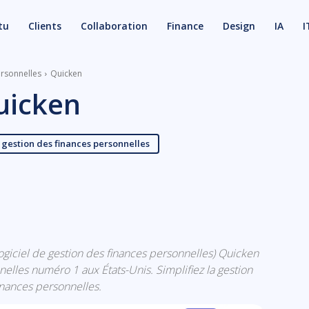
tu
Clients
Collaboration
Finance
Design
IA
I
ersonnelles
Quicken
uicken
 gestion des finances personnelles
X
Email
(logiciel de gestion des finances personnelles) Quicken
nnelles numéro 1 aux États-Unis. Simplifiez la gestion
inances personnelles.