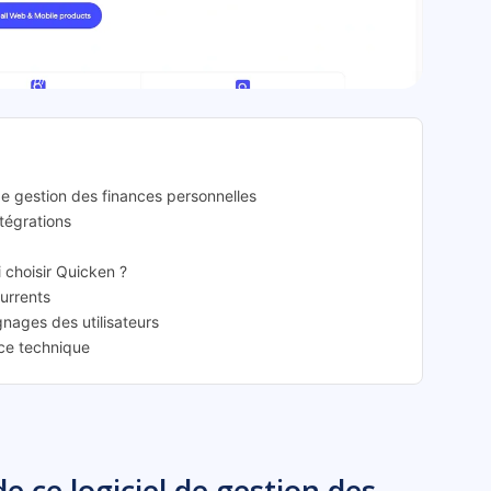
cken: présentation
de gestion des finances personnelles
ntégrations
i choisir Quicken ?
currents
gnages des utilisateurs
nce technique
e ce logiciel de gestion des