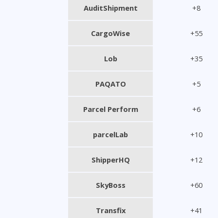
AuditShipment
+8
CargoWise
+55
Lob
+35
PAQATO
+5
Parcel Perform
+6
parcelLab
+10
ShipperHQ
+12
SkyBoss
+60
Transfix
+41