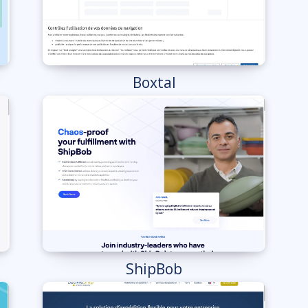
Boxtal
ShipBob