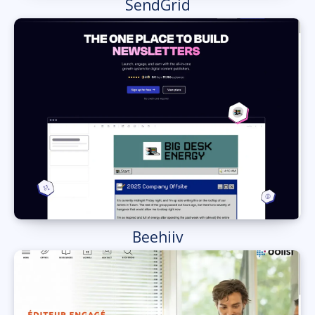
SendGrid
Beehiiv