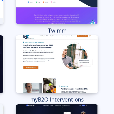
Twimm
myB2O Interventions