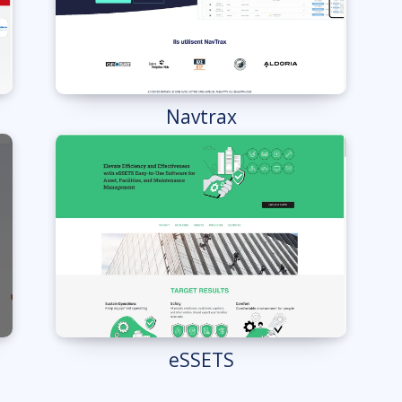
Navtrax
eSSETS