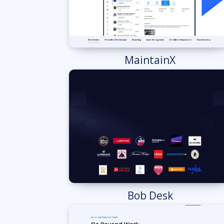
MaintainX
Bob Desk