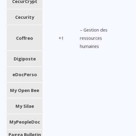
CecurCrypt
Cecurity
– Gestion des
Coffreo
+1
ressources
humaines
Digiposte
eDocPerso
My Open Bee
My Silae
MyPeopleDoc
Pagga Bulletin