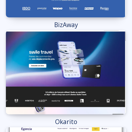
BizAway
Okarito