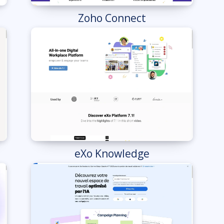
Zoho Connect
eXo Knowledge