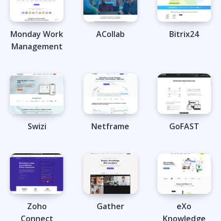
Monday Work
ACollab
Bitrix24
Management
Swizi
Netframe
GoFAST
Zoho
Gather
eXo
Connect
Knowledge