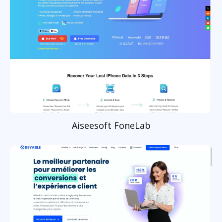
Aiseesoft FoneLab