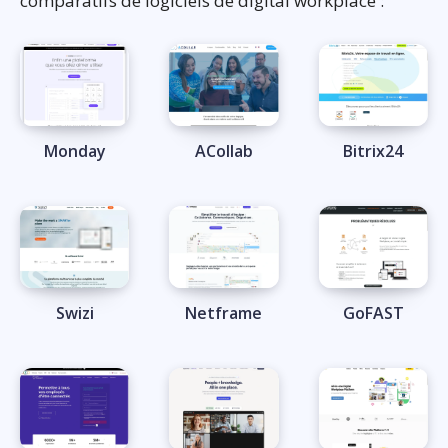
comparatifs de logiciels de digital workplace :
Monday
ACollab
Bitrix24
Swizi
Netframe
GoFAST