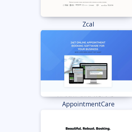
Zcal
AppointmentCare