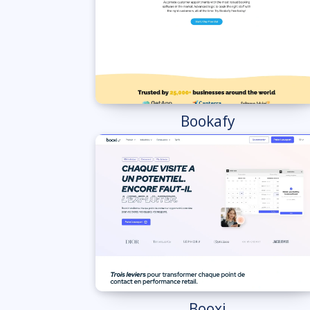
Bookafy
Booxi