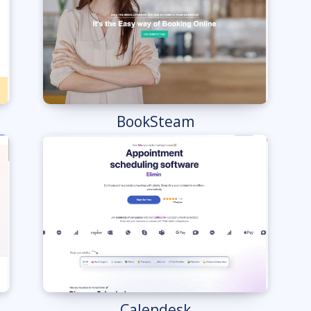
BookSteam
Calendesk