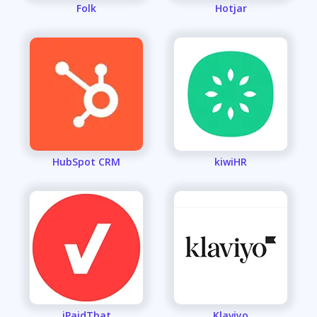
Folk
Hotjar
HubSpot CRM
kiwiHR
iPaidThat
Klaviyo