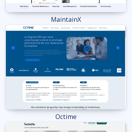
MaintainX
Octime