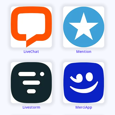
LiveChat
Mention
Livestorm
MerciApp