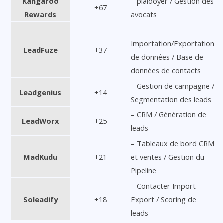
Kangaroo
– plaidoyer / Gestion des
+67
Rewards
avocats
–
Importation/Exportation
LeadFuze
+37
de données / Base de
données de contacts
– Gestion de campagne /
Leadgenius
+14
Segmentation des leads
– CRM / Génération de
LeadWorx
+25
leads
– Tableaux de bord CRM
MadKudu
+21
et ventes / Gestion du
Pipeline
– Contacter Import-
Soleadify
+18
Export / Scoring de
leads