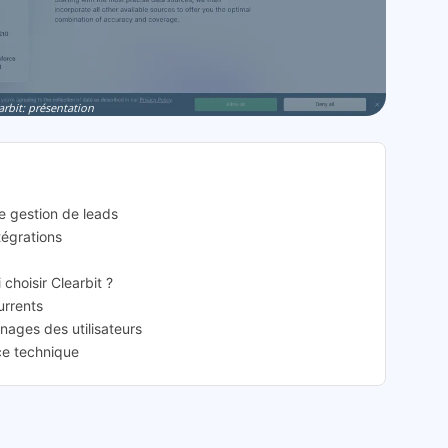
arbit: présentation
de gestion de leads
ntégrations
 choisir Clearbit ?
urrents
gnages des utilisateurs
nce technique