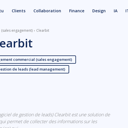
tu
Clients
Collaboration
Finance
Design
IA
I
l (sales engagement)
Clearbit
earbit
agement commercial (sales engagement)
 gestion de leads (lead management)
X
Email
(logiciel de gestion de leads) Clearbit est une solution de
qui permet de collecter des informations sur les