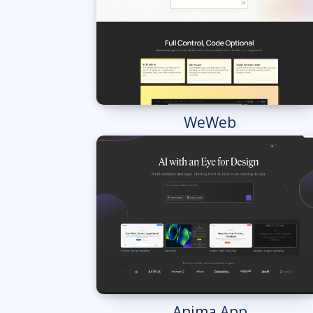
WeWeb
Anima App