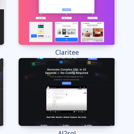
Claritee
AI2sql