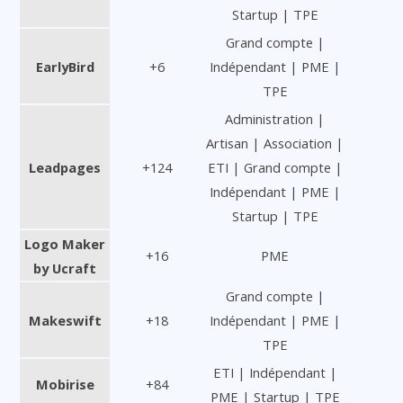
Startup | TPE
Grand compte |
EarlyBird
+6
Indépendant | PME |
TPE
Administration |
Artisan | Association |
Leadpages
+124
ETI | Grand compte |
Indépendant | PME |
Startup | TPE
Logo Maker
+16
PME
by Ucraft
Grand compte |
Makeswift
+18
Indépendant | PME |
TPE
ETI | Indépendant |
Mobirise
+84
PME | Startup | TPE