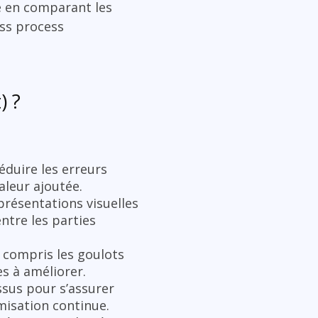
e en comparant les
ess process
) ?
éduire les erreurs
aleur ajoutée.
résentations visuelles
ntre les parties
y compris les goulots
es à améliorer.
ssus pour s’assurer
misation continue.