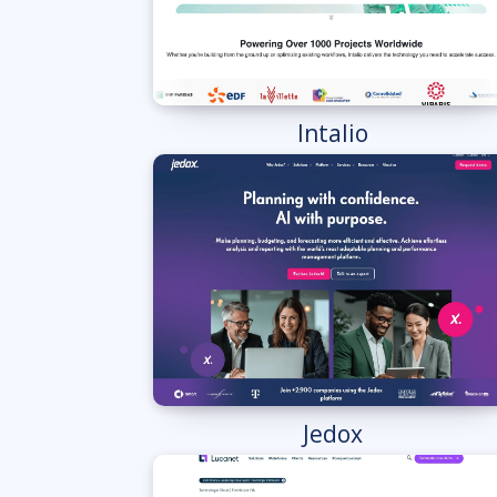
Intalio
Jedox