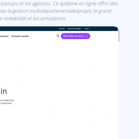
startups et les agences. Ce système en ligne offre des
ise la gestion multidépartementale/projet, le grand
e rentabilité et les simulations.