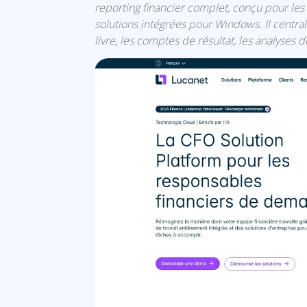
reporting financier complet, conçu pour les 
solutions intégrées pour Windows. Il central
livre, les comptes de résultat, les analyses d