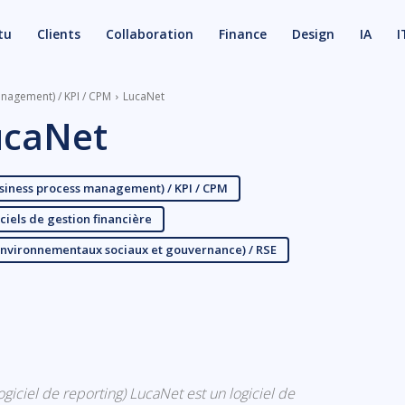
tu
Clients
Collaboration
Finance
Design
IA
I
anagement) / KPI / CPM
LucaNet
ucaNet
usiness process management) / KPI / CPM
ciels de gestion financière
 environnementaux sociaux et gouvernance) / RSE
X
Email
logiciel de reporting) LucaNet est un logiciel de