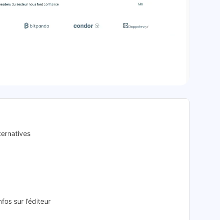
aNet: présentation
ternatives
fos sur l’éditeur