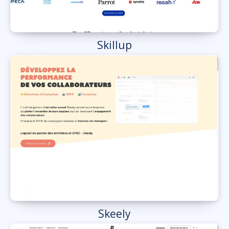
Skillup
Skeely