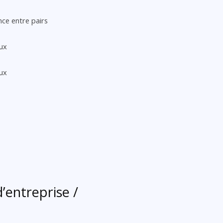
ce entre pairs
ux
ux
’entreprise /