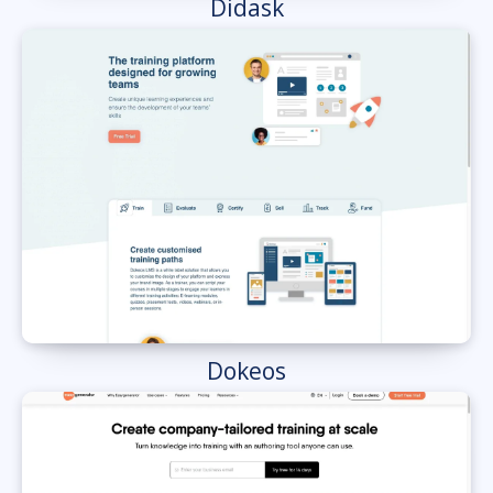
Didask
Dokeos