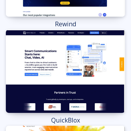
Rewind
QuickBlox