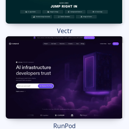
Vectr
RunPod