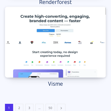
Renderforest
Visme
1
2
3
...
50