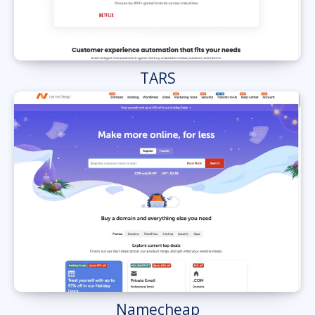
TARS
Namecheap