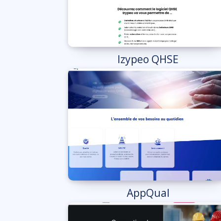
Izypeo QHSE
AppQual