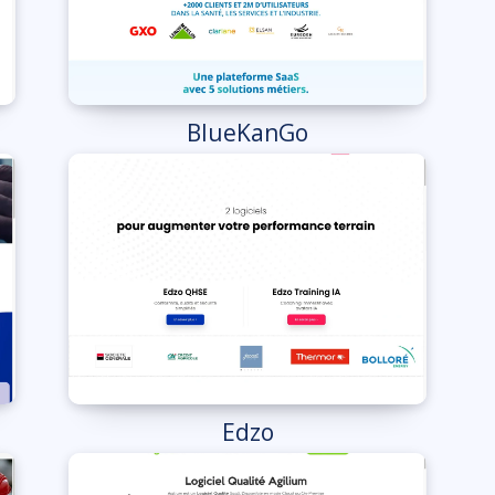
BlueKanGo
Edzo