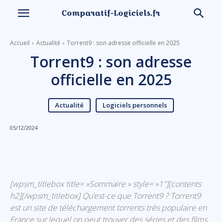
Accueil
Actualité
Torrent9 : son adresse officielle en 2025
Torrent9 : son adresse
officielle en 2025
Actualité
Logiciels personnels
05/12/2024
Linkedin
Facebook
X
Email
[wpsm_titlebox title= »Sommaire » style= »1″][contents
h2][/wpsm_titlebox] Qu’est-ce que Torrent9 ? Torrent9
est un site de téléchargement torrents très populaire en
France sur lequel on peut trouver des séries et des films,