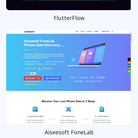
FlutterFlow
Aiseesoft FoneLab