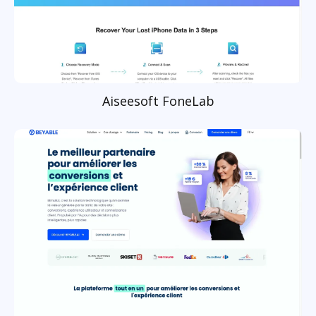
Aiseesoft FoneLab