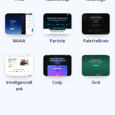
NAAIA
Particle
PaletteBrain
IntelligenceB
Cody
Grid
ank