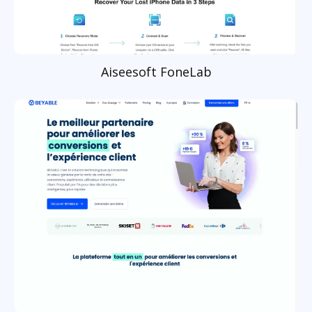
Aiseesoft FoneLab