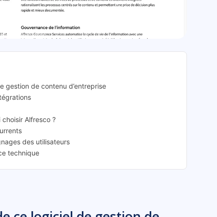
resco: présentation
 de gestion de contenu d’entreprise
ntégrations
 choisir Alfresco ?
currents
gnages des utilisateurs
nce technique
e ce logiciel de gestion de