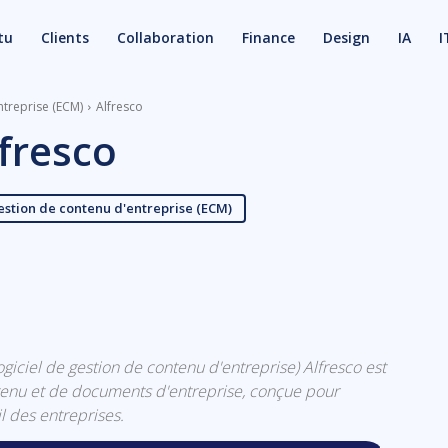
tu
Clients
Collaboration
Finance
Design
IA
I
ntreprise (ECM)
Alfresco
fresco
estion de contenu d'entreprise (ECM)
X
Email
(logiciel de gestion de contenu d'entreprise) Alfresco est
tenu et de documents d'entreprise, conçue pour
il des entreprises.