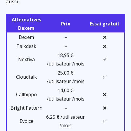
aussi :
Alternatives
Prix
Essai gratuit
Dexem
Dexem
–
❌
Talkdesk
–
❌
18,95 €
Nextiva
✅
/utilisateur /mois
25,00 €
Cloudtalk
✅
/utilisateur /mois
14,00 €
Callhippo
❌
/utilisateur /mois
Bright Pattern
–
❌
6,25 € /utilisateur
Evoice
✅
/mois