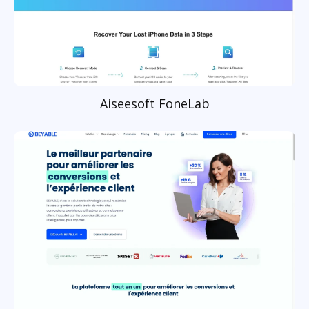
Aiseesoft FoneLab