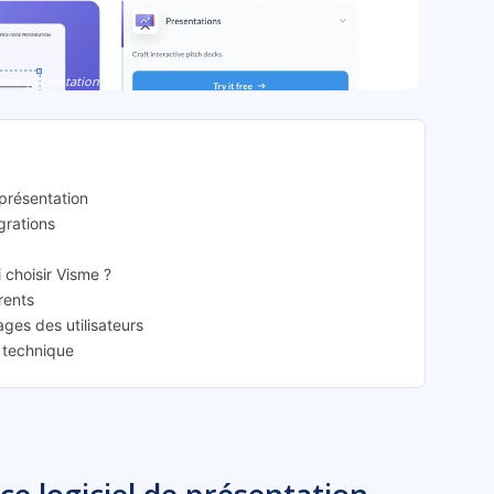
sme: présentation
 présentation
égrations
i choisir Visme ?
rents
ges des utilisateurs
e technique