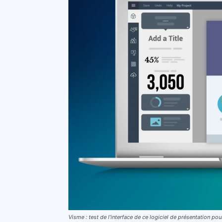
Visme : test de l’interface de ce logiciel de présentation pou