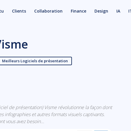
tu
Clients
Collaboration
Finance
Design
IA
I
Visme
Meilleurs Logiciels de présentation
X
Email
ogiciel de présentation) Visme révolutionne la façon dont
s infographies et autres formats visuels captivants.
nt vous avez besoin...