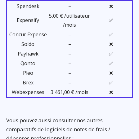
Spendesk
–
❌
5,00 € /utilisateur
Expensify
✅
/mois
Concur Expense
–
✅
Soldo
–
❌
Payhawk
–
✅
Qonto
–
✅
Pleo
–
❌
Brex
–
✅
Webexpenses
3 461,00 € /mois
❌
Vous pouvez aussi consulter nos autres
comparatifs de logiciels de notes de frais /
dépenses professionnelles :