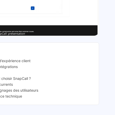
pCall: présentation
d’expérience client
intégrations
i choisir SnapCall ?
currents
gnages des utilisateurs
ance technique