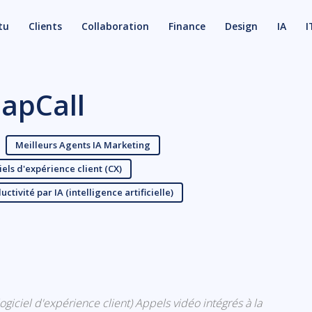
tu
Clients
Collaboration
Finance
Design
IA
I
apCall
Meilleurs Agents IA Marketing
iels d'expérience client (CX)
ctivité par IA (intelligence artificielle)
X
Email
(logiciel d'expérience client) Appels vidéo intégrés à la