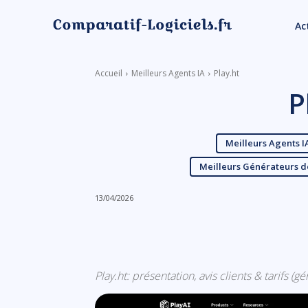
Ac
Accueil
Meilleurs Agents IA
Play.ht
P
Meilleurs Agents I
Meilleurs Générateurs de 
13/04/2026
Linkedin
Facebook
Play.ht: présentation, avis clients & tarifs (