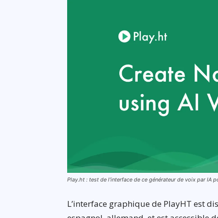
Play.ht : test de l’interface de ce générateur de voix par IA 
L’interface graphique de PlayHT est dis
espagnol, allemand, et est accessible 