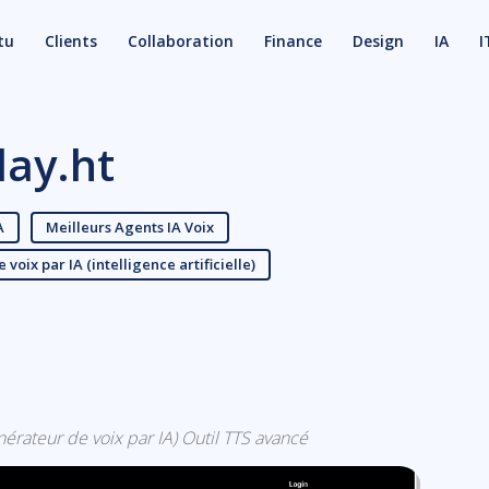
tu
Clients
Collaboration
Finance
Design
IA
I
lay.ht
A
Meilleurs Agents IA Voix
voix par IA (intelligence artificielle)
X
Email
générateur de voix par IA) Outil TTS avancé