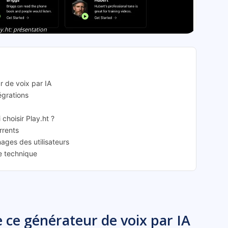
y.ht: présentation
r de voix par IA
tégrations
 choisir Play.ht ?
rrents
nages des utilisateurs
ce technique
e ce générateur de voix par IA