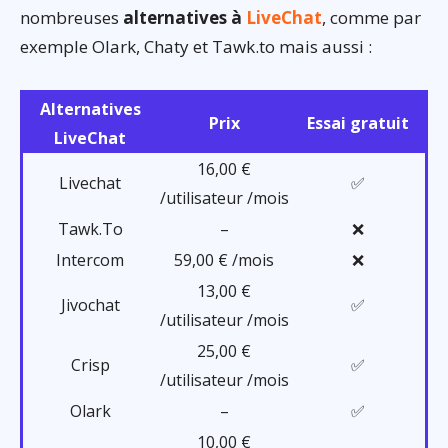
nombreuses
alternatives à
LiveChat
, comme par
exemple Olark, Chaty et Tawk.to mais aussi :
Alternatives
Prix
Essai gratuit
LiveChat
16,00 €
Livechat
✅
/utilisateur /mois
Tawk.To
–
❌
Intercom
59,00 € /mois
❌
13,00 €
Jivochat
✅
/utilisateur /mois
25,00 €
Crisp
✅
/utilisateur /mois
Olark
–
✅
10,00 €