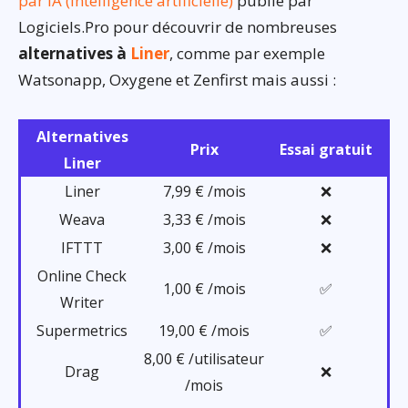
par IA (intelligence artificielle)
publié par
Logiciels.Pro pour découvrir de nombreuses
alternatives à
Liner
, comme par exemple
Watsonapp, Oxygene et Zenfirst mais aussi :
Alternatives
Prix
Essai gratuit
Liner
Liner
7,99 € /mois
❌
Weava
3,33 € /mois
❌
IFTTT
3,00 € /mois
❌
Online Check
1,00 € /mois
✅
Writer
Supermetrics
19,00 € /mois
✅
8,00 € /utilisateur
Drag
❌
/mois