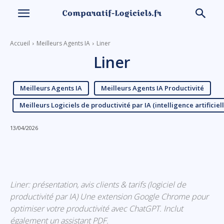
Accueil
Meilleurs Agents IA
Liner
Liner
Meilleurs Agents IA
Meilleurs Agents IA Productivité
Meilleurs Logiciels de productivité par IA (intelligence artificiell
13/04/2026
Linkedin
Facebook
X
Email
Liner: présentation, avis clients & tarifs (logiciel de
productivité par IA) Une extension Google Chrome pour
optimiser votre productivité avec ChatGPT. Inclut
également un assistant PDF.