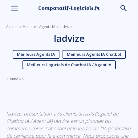
Accueil
Meilleurs Agents IA
Iadvize
Iadvize
Meilleurs Agents IA
Meilleurs Agents IA Chatbot
Meilleurs Logiciels de Chatbot IA / Agent IA
11/04/2026
Linkedin
Facebook
X
Email
Iadvize: présentation, avis clients & tarifs (logiciel de
Chatbot IA / Agent IA) iAdvize est un pionnier du
commerce conversationnel et le leader de l'IA générative
de confiance pour le e-commerce. Nous proposons une