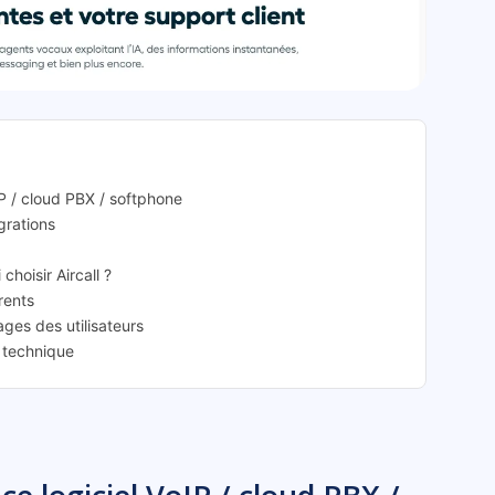
rcall: présentation
oIP / cloud PBX / softphone
égrations
choisir Aircall ?
rrents
ages des utilisateurs
e technique