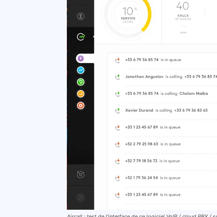
Aircall : test de l’interface de ce logiciel VoIP / cloud PBX /