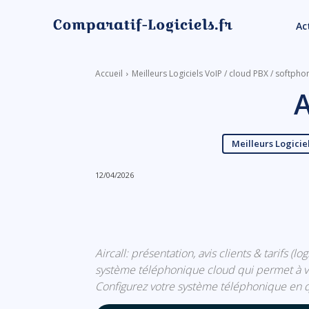
Ac
Accueil
Meilleurs Logiciels VoIP / cloud PBX / softpho
A
Meilleurs Logicie
12/04/2026
Linkedin
Facebook
Aircall: présentation, avis clients & tarifs (l
système téléphonique cloud qui permet à vo
Configurez votre système téléphonique en q