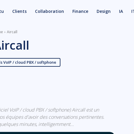
tu
Clients
Collaboration
Finance
Design
IA
I
ne
Aircall
ircall
ls VoIP / cloud PBX / softphone
X
Email
ogiciel VoIP / cloud PBX / softphone) Aircall est un
s équipes d'avoir des conversations pertinentes.
uelques minutes, intelligemment...