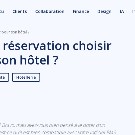
tu
Clients
Collaboration
Finance
Design
IA
I
r pour son hôtel ?
e réservation choisir
on hôtel ?
ité
Hotellerie
X
Email
? Bravo, mais avez-vous bien pensé à le doter d’un
 est-ce qu’il est bien compatible avec votre logiciel PMS