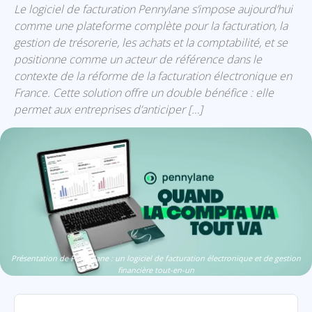
Le logiciel de facturation Pennylane s’impose aujourd’hui
comme une plateforme complète pour la facturation, la
gestion de trésorerie, les achats et la comptabilité, et se
positionne comme un acteur de référence dans le
contexte de la réforme de la facturation électronique en
France. Cette solution offre un double bénéfice : elle
permet aux entreprises d’anticiper […]
Présentation de Pennylane : un logiciel de facturation électronique et de gestion
financière tout-en-un