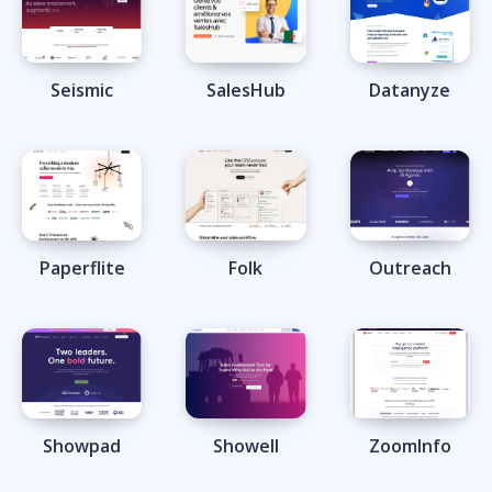
Seismic
SalesHub
Datanyze
Paperflite
Folk
Outreach
Showpad
Showell
ZoomInfo