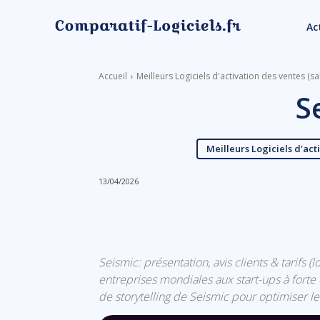
Ac
Accueil
Meilleurs Logiciels d'activation des ventes (s
S
Meilleurs Logiciels d'act
13/04/2026
Linkedin
Facebook
Seismic: présentation, avis clients & tarifs (
entreprises mondiales aux start-ups à forte 
de storytelling de Seismic pour optimiser l