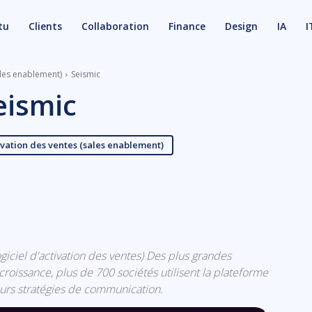
tu
Clients
Collaboration
Finance
Design
IA
I
ales enablement)
Seismic
eismic
ivation des ventes (sales enablement)
X
Email
logiciel d'activation des ventes) Des plus grandes
croissance, plus de 700 sociétés utilisent la plateforme
eurs stratégies de communication.