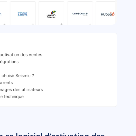
smic: présentation
’activation des ventes
tégrations
i choisir Seismic ?
urrents
nages des utilisateurs
ce technique