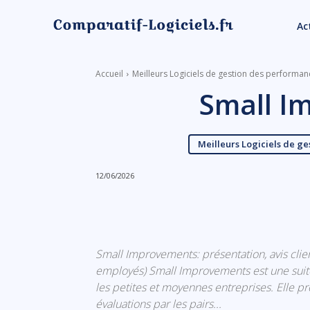
Ac
Accueil
Meilleurs Logiciels de gestion des performa
Small I
Meilleurs Logiciels de g
12/06/2026
Linkedin
Facebook
Small Improvements: présentation, avis clien
employés) Small Improvements est une suite 
les petites et moyennes entreprises. Elle p
évaluations par les pairs...