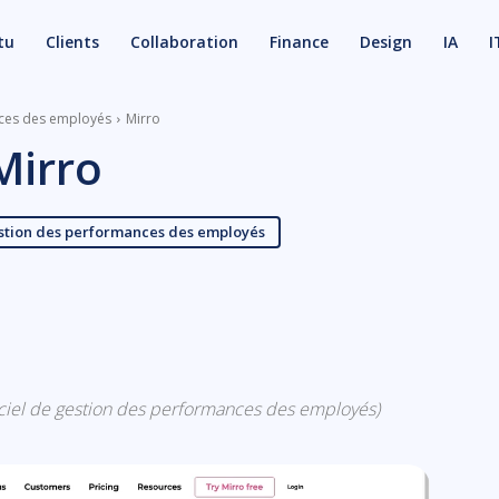
tu
Clients
Collaboration
Finance
Design
IA
I
nces des employés
Mirro
Mirro
estion des performances des employés
X
Email
logiciel de gestion des performances des employés)