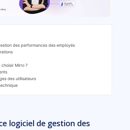
rro: présentation
e gestion des performances des employés
grations
 choisir Mirro ?
rents
ges des utilisateurs
 technique
e logiciel de gestion des