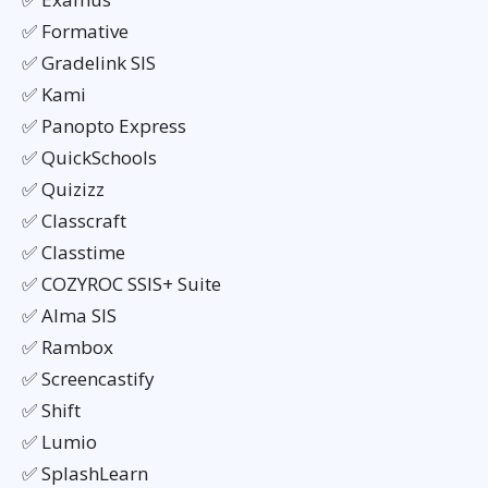
✅ Formative
✅ Gradelink SIS
✅ Kami
✅ Panopto Express
✅ QuickSchools
✅ Quizizz
✅ Classcraft
✅ Classtime
✅ COZYROC SSIS+ Suite
✅ Alma SIS
✅ Rambox
✅ Screencastify
✅ Shift
✅ Lumio
✅ SplashLearn