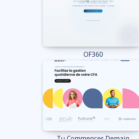
OF360
Tu Commences Demain