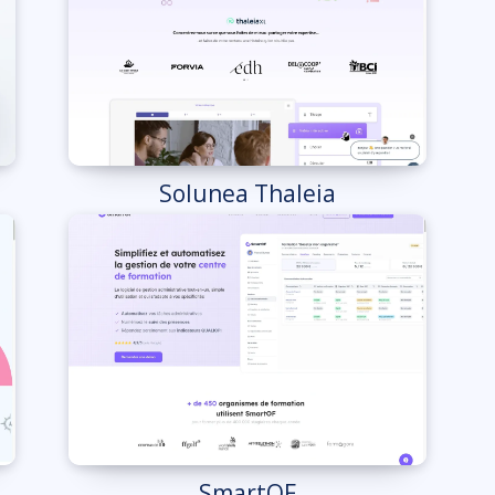
Solunea Thaleia
SmartOF