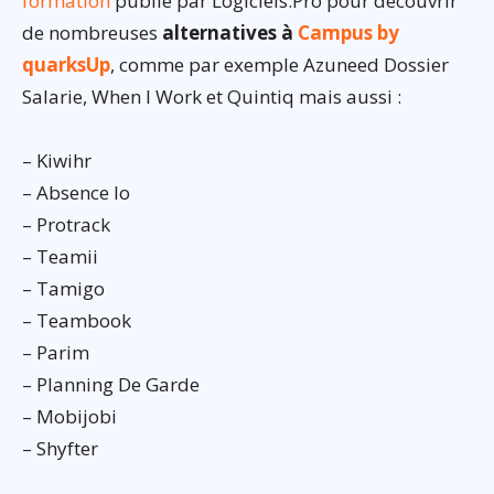
formation
publié par Logiciels.Pro pour découvrir
de nombreuses
alternatives à
Campus by
quarksUp
, comme par exemple Azuneed Dossier
Salarie, When I Work et Quintiq mais aussi :
– Kiwihr
– Absence Io
– Protrack
– Teamii
– Tamigo
– Teambook
– Parim
– Planning De Garde
– Mobijobi
– Shyfter