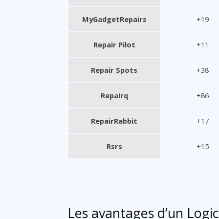
MyGadgetRepairs
+19
Repair Pilot
+11
Repair Spots
+38
Repairq
+86
RepairRabbit
+17
Rsrs
+15
Les avantages d’un Logic