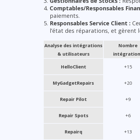
Gestionnaires de Stocks :
Respons
Comptables/Responsables Financ
paiements.
Responsables Service Client :
Ceu
l’état des réparations, et gèrent l
Analyse des intégrations
Nombre
& utilisateurs
intégratio
HelloClient
+15
MyGadgetRepairs
+20
Repair Pilot
+9
Repair Spots
+6
Repairq
+13