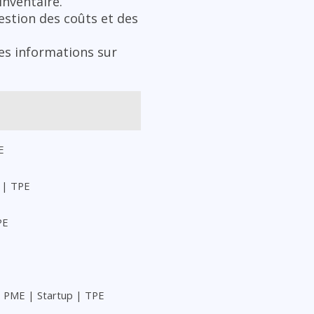
inventaire.
estion des coûts et des
es informations sur
E
 | TPE
PE
 PME | Startup | TPE