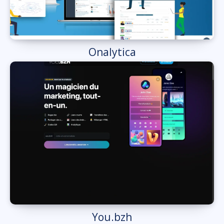
Onalytica
You.bzh