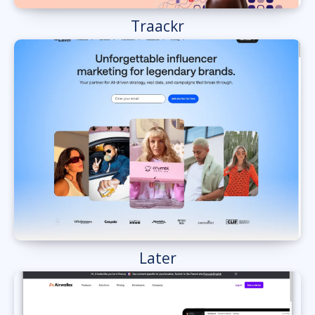
Traackr
Later