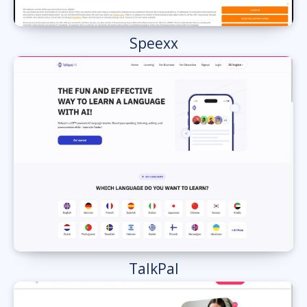
Speexx
TalkPal