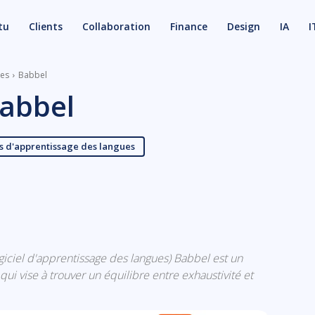
tu
Clients
Collaboration
Finance
Design
IA
I
ues
Babbel
abbel
ls d'apprentissage des langues
X
Email
logiciel d'apprentissage des langues) Babbel est un
ui vise à trouver un équilibre entre exhaustivité et