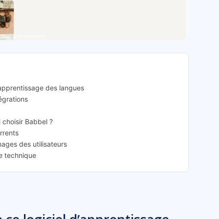
bbel: présentation
d’apprentissage des langues
tégrations
i choisir Babbel ?
rrents
nages des utilisateurs
ce technique