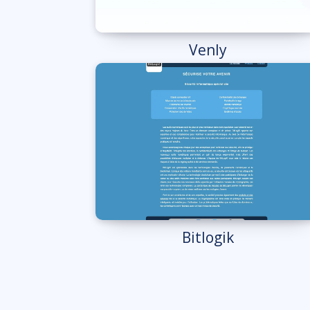
Venly
Bitlogik